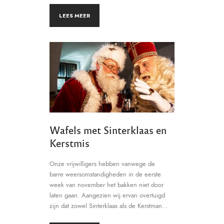
LEES MEER
Wafels met Sinterklaas en
Kerstmis
Onze vrijwilligers hebben vanwege de
barre weersomstandigheden in de eerste
week van november het bakken niet door
laten gaan. Aangezien wij ervan overtuigd
zijn dat zowel Sinterklaas als de Kerstman…