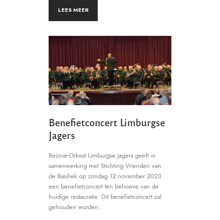
LEES MEER
Benefietconcert Limburgse
Jagers
Reünie-Orkest Limburgse Jagers geeft in
samenwerking met Stichting Vrienden van
de Basiliek op zondag 12 november 2023
een benefietconcert ten behoeve van de
huidige restauratie. Dit benefietconcert zal
gehouden worden…