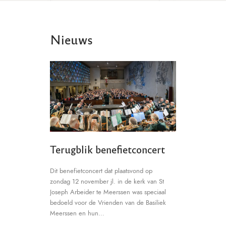
Nieuws
Terugblik benefietconcert
Dit benefietconcert dat plaatsvond op
zondag 12 november jl. in de kerk van St
Joseph Arbeider te Meerssen was speciaal
bedoeld voor de Vrienden van de Basiliek
Meerssen en hun…